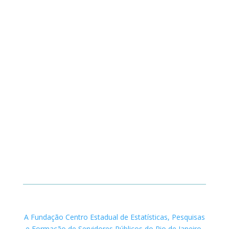
A Fundação Centro Estadual de Estatísticas, Pesquisas
e Formação de Servidores Públicos do Rio de Janeiro.